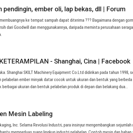
endingin, ember oli, lap bekas, dll | Forum
 membuangnya ke tempat sampah dapat diterima ??? Bagaimana dengan gom
ersih dari Goodwill dan menggunakannya, daripada meminta perusahaan serag
.
 KETERAMPILAN - Shanghai, Cina | Facebook
uka. Shanghai SKILT Machinery Equipment Co.Ltd didirikan pada tahun 1998, s
in pelabelan ember minyak datar cocok untuk ukuran dan bentuk yang berbeda
 berbagai ukuran dan bentuk pelabelan produk di depan dan belakang dua…
n Mesin Labeling
kaging, Inc. Selama Revolusi Industri, para insinyur mengembangkan sejumlah
antu memperluas ruang lingkup industri pelabelan. Contoh mesin dan bahan 