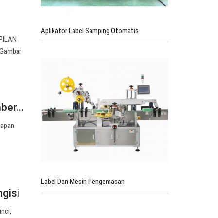
Aplikator Label Samping Otomatis
MPILAN
k Gambar
mber…
 papan
Label Dan Mesin Pengemasan
gisi
nci,