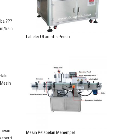
bal???
am/kain
Labeler Otomatis Penuh
elalu
 Mesin
 mesin
Mesin Pelabelan Menempel
seperti