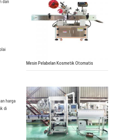
n dan
plai
Mesin Pelabelan Kosmetik Otomatis
gan harga
k di