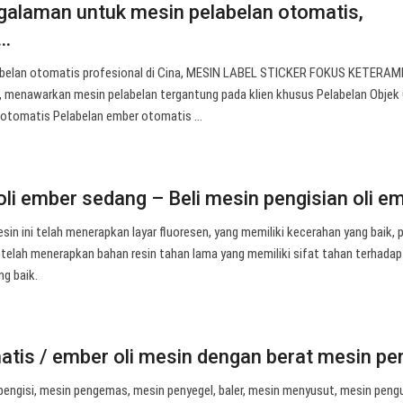
alaman untuk mesin pelabelan otomatis,
t…
abelan otomatis profesional di Cina, MESIN LABEL STICKER FOKUS KETERA
 menawarkan mesin pelabelan tergantung pada klien khusus Pelabelan Obje
 otomatis Pelabelan ember otomatis ...
oli ember sedang – Beli mesin pengisian oli e
esin ini telah menerapkan layar fluoresen, yang memiliki kecerahan yang baik,
an telah menerapkan bahan resin tahan lama yang memiliki sifat tahan terhadap
ng baik.
atis / ember oli mesin dengan berat mesin pen
engisi, mesin pengemas, mesin penyegel, baler, mesin menyusut, mesin pengu