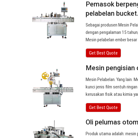
Pemasok berpeng
pelabelan bucke
Sebagai produsen Mesin Pel
dengan pengalaman 15 tahun,
Mesin pelabelan ember besar
Get Best Quote
Mesin pengisian 
Mesin Pelabelan. Yang lain. M
kunci jenis film sentuh ring
kerusakan fisik atau kimia ya
Get Best Quote
Oli pelumas otom
Produk utama adalah: mesin p