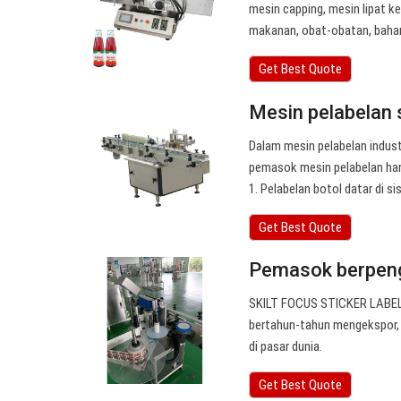
mesin capping, mesin lipat ke
makanan, obat-obatan, bahan
Get Best Quote
Mesin pelabelan 
Dalam mesin pelabelan indust
pemasok mesin pelabelan hang
1. Pelabelan botol datar di s
Get Best Quote
Pemasok berpeng
SKILT FOCUS STICKER LABELI
bertahun-tahun mengekspor,
di pasar dunia.
Get Best Quote