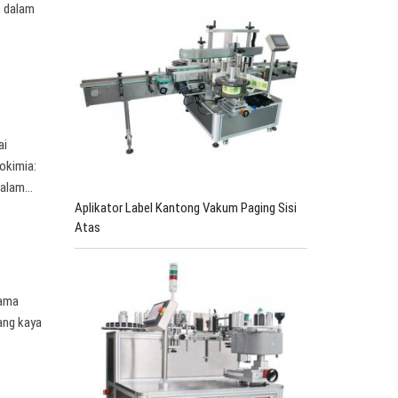
n dalam
ai
okimia:
 Dalam…
Aplikator Label Kantong Vakum Paging Sisi
Atas
lama
ang kaya