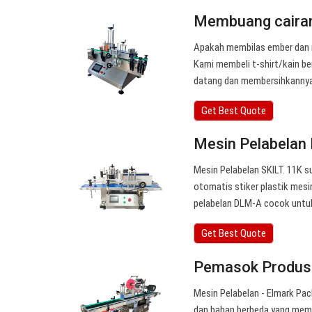
Membuang cairan p
Apakah membilas ember dan
Kami membeli t-shirt/kain b
datang dan membersihkannya
Get Best Quote
Mesin Pelabelan
Mesin Pelabelan SKILT. 11K s
otomatis stiker plastik mes
pelabelan DLM-A cocok untuk
Get Best Quote
Pemasok Produse
Mesin Pelabelan - Elmark Pac
dan bahan berbeda yang memb