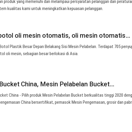
n produk yang memenuhi dan melampaui persyaratan pelanggan dan peratura
tem kualitas kami untuk meningkatkan kepuasan pelanggan.
botol oli mesin otomatis, oli mesin otomatis…
 Botol Plastik Besar Depan Belakang Sisi Mesin Pelabelan. Terdapat 705 penyu
l oli mesin, sebagian besar berlokasi di Asia.
Bucket China, Mesin Pelabelan Bucket…
ket China - Pilih produk Mesin Pelabelan Bucket berkualitas tinggi 2020 den
Pengemasan China bersertifikat, pemasok Mesin Pengemasan, grosir dan pabri