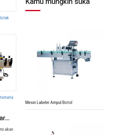
Kamu mungkin suka
Kotak
Otomatis
Mesin Labeler Ampul Botol
tar…
ami akan