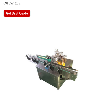
6915571255.
Get Best Quote