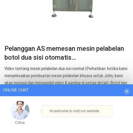
Pelanggan AS memesan mesin pelabelan
botol dua sisi otomatis…
ONLINE CHAT
Video tentang mesin pelabelan dua sisi normal (Perhatikan: ketika kami
menyelesaikan pembuatan mesin pelabelan khusus untuk John, kami
akan menguji dan mengambil video & gambar di setiap detail). Botol lain
Hi,welcome to visit our website.
untuk capping & labeling dibawa dari John.
Cilina
Get Best Quote
How can I help you today?
Cilina