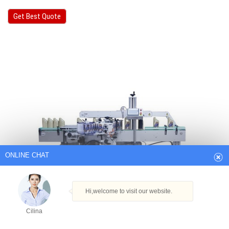
Get Best Quote
ONLINE CHAT
Hi,welcome to visit our website.
Cilina
How can I help you today?
Cilina