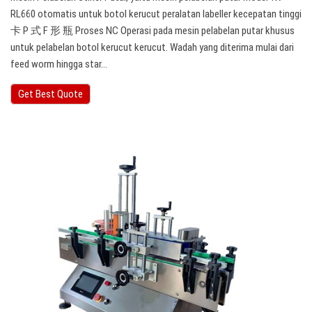
RL660 otomatis untuk botol kerucut peralatan labeller kecepatan tinggi
卡 P 式 F 形 瓶 Proses NC Operasi pada mesin pelabelan putar khusus
untuk pelabelan botol kerucut kerucut. Wadah yang diterima mulai dari
feed worm hingga star…
Get Best Quote