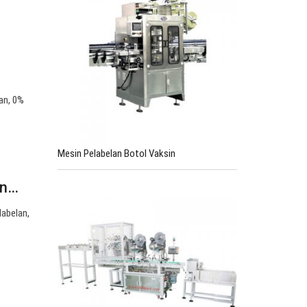
an, 0%
Mesin Pelabelan Botol Vaksin
an…
labelan,