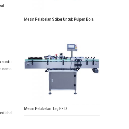
sif
Mesin Pelabelan Stiker Untuk Pulpen Bola
h suatu
an nama
Mesin Pelabelan Tag RFID
i label