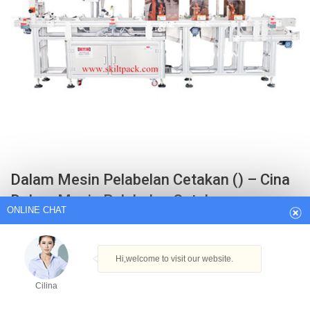
ONLINE CHAT
Dalam Mesin Pelabelan Cetakan () – Cina
Hi,welcome to visit our website.
Dalam Mesin Pelabelan Cetakan…
Cilina
Mesin Cetak Topi. Mesin Uji Kebocoran. Mesin Pelabelan Lengan
Otomatis.
How can I help you today?
Get Best Quote
Cilina