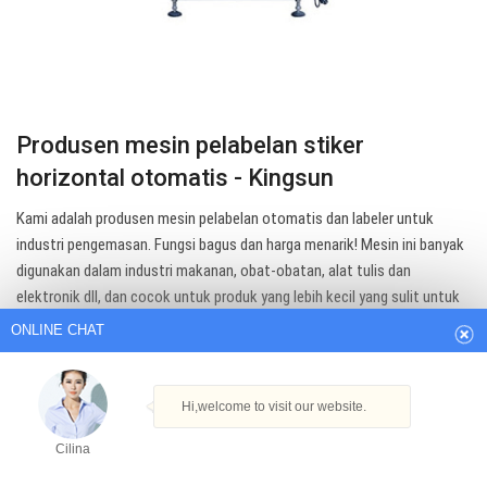
Produsen mesin pelabelan stiker
horizontal otomatis - Kingsun
Kami adalah produsen mesin pelabelan otomatis dan labeler untuk
ONLINE CHAT
industri pengemasan. Fungsi bagus dan harga menarik! Mesin ini banyak
digunakan dalam industri makanan, obat-obatan, alat tulis dan
elektronik dll, dan cocok untuk produk yang lebih kecil yang sulit untuk
Hi,welcome to visit our website.
berdiri, seperti ...
Cilina
Get Best Quote
How can I help you today?
Cilina