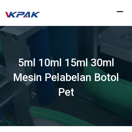
Langsung
ke
konten
5ml 10ml 15ml 30ml
Mesin Pelabelan Botol
Pet