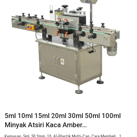
5ml 10ml 15ml 20ml 30ml 50ml 100ml
Minyak Atsiri Kaca Amber…
Kemasan. 5ml. 50.2mm. 10, Al-Plastik Multi-Cap. Cara Membeli: . 1.