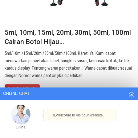
5ml, 10ml, 15ml, 20ml, 30ml, 50ml, 100ml
Cairan Botol Hijau…
5ml/10ml/15ml/20ml/30ml/50ml/100ml. Karet. Ya, Kami dapat
menawarkan pencetakan label, bungkus susut, kemasan kotak, kotak
ONLINE CHAT
kardus display. Tentang warna pencetakan |: Warna dapat dibuat sesuai
dengan Nomor warna panton jika diperlukan.
Hi,welcome to visit our website.
Get Best Quote
Cilina
How can I help you today?
Cilina